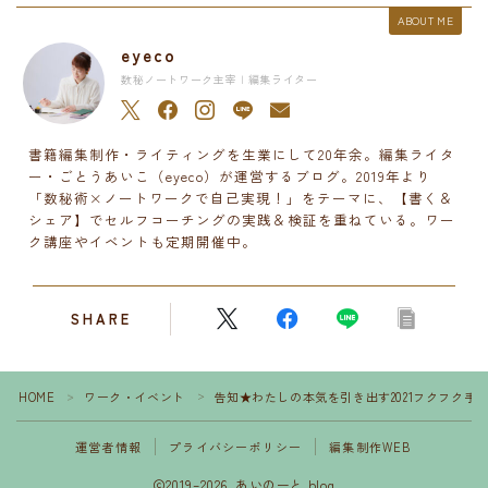
ABOUT ME
eyeco
数秘ノートワーク主宰 | 編集ライター
書籍編集制作・ライティングを生業にして20年余。編集ライタ
ー・ごとうあいこ（eyeco）が運営するブログ。2019年より
「数秘術×ノートワークで自己実現！」をテーマに、【書く＆
シェア】でセルフコーチングの実践＆検証を重ねている。ワー
ク講座やイベントも定期開催中。
SHARE
HOME
ワーク・イベント
告知★わたしの本気を引き出す2021フクフク手帳
＞
＞
運営者情報
プライバシーポリシー
編集制作WEB
2019–2026 あいのーと blog