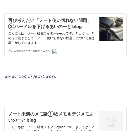
www.room510edit.work