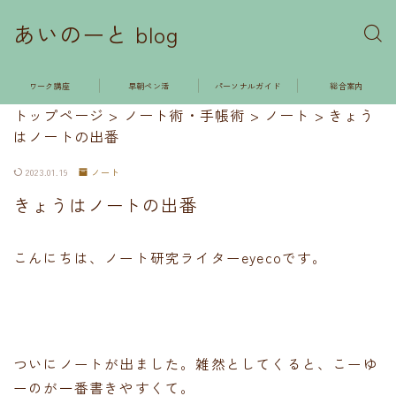
あいのーと blog
ワーク講座
早朝ペン活
パーソナルガイド
総合案内
トップページ
>
ノート術・手帳術
>
ノート
>
きょう
はノートの出番
2023.01.19
ノート
きょうはノートの出番
こんにちは、ノート研究ライターeyecoです。
ついにノートが出ました。雑然としてくると、こーゆ
ーのが一番書きやすくて。