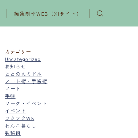
編集制作WEB（別サイト）
カテゴリー
Uncategorized
お知らせ
ととのえミドル
ノート術・手帳術
ノート
手帳
ワーク・イベント
イベント
フクフクWS
わんこ暮らし
数秘術