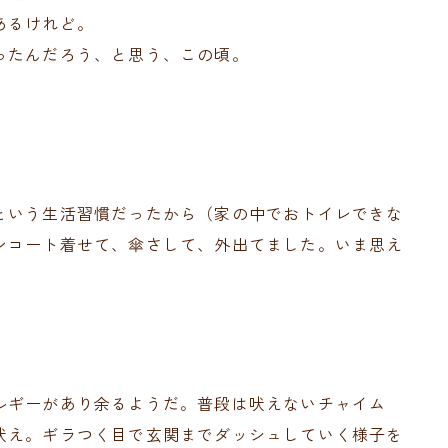
あるけれど。
ったんだろう、と思う、この頃。
。
という生活習慣だったから（家の中でおトイレできな
ンコート着せて、傘さして、外出てました。いま思え
ルギーがあり余るようだ。普段は吠えないチャイム
吠え。ギラつく目で玄関までダッシュしていく様子を