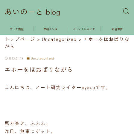
あいのーと blog
ワーク講座
早朝ペン活
パーソナルガイド
総合案内
トップページ
>
Uncategorized
>
エホーをほおばりな
がら
2023.01.19
Uncategorized
エホーをほおばりながら
こんにちは、ノート研究ライターeyecoです。
恵方巻き、ふふふ。
昨日、無事にゲット。