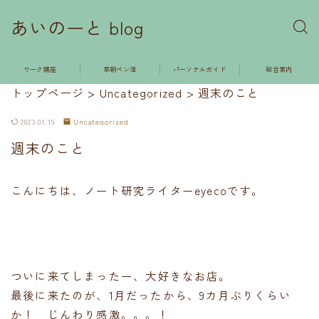
あいのーと blog
ワーク講座
早朝ペン活
パーソナルガイド
総合案内
トップページ
>
Uncategorized
>
週末のこと
2023.01.19
Uncategorized
週末のこと
こんにちは、ノート研究ライターeyecoです。
ついに来てしまったー、大好きなお店。
最後に来たのが、1月だったから、9カ月ぶりくらい
か！ じんわり感激。。。！