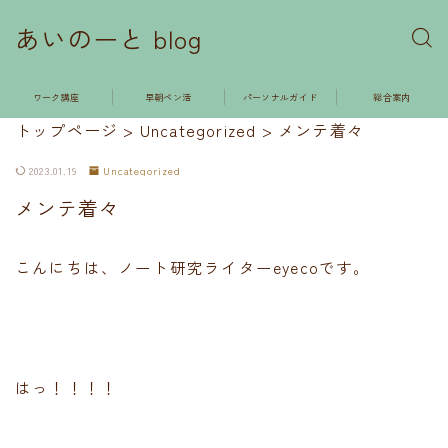
あいのーと blog
ワーク講座
早朝ペン活
パーソナルガイド
総合案内
トップページ
>
Uncategorized
>
メンテ着々
2023.01.19
Uncategorized
メンテ着々
こんにちは、ノート研究ライターeyecoです。
はっ！！！！