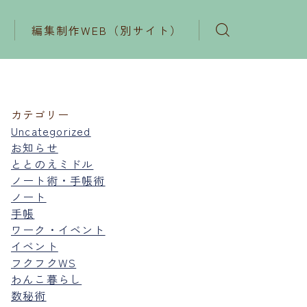
編集制作WEB（別サイト）
カテゴリー
Uncategorized
お知らせ
ととのえミドル
ノート術・手帳術
ノート
手帳
ワーク・イベント
イベント
フクフクWS
わんこ暮らし
数秘術