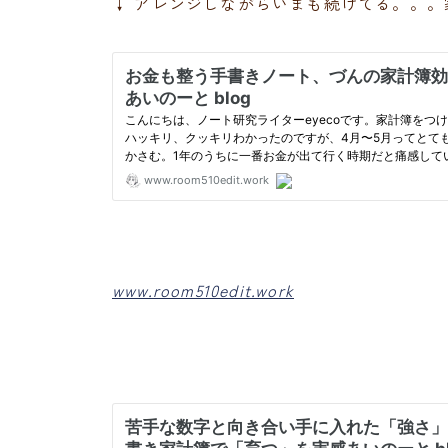
↓ アレンジしながらいまも続けてる。。。
www.room510edit.work