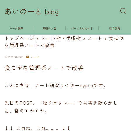
あいのーと blog
ワーク講座
早朝ペン活
パーソナルガイド
総合案内
トップページ
>
ノート術・手帳術
>
ノート
>
食モヤ
を管理系ノートで改善
2023.02.02
ノート
食モヤを管理系ノートで改善
こんにちは、ノート研究ライターeyecoです。
先日のPOST、「独り言リレー」でも書き散らかし
た、食のモヤモヤ。
↓↓ これね、これ。。。↓↓