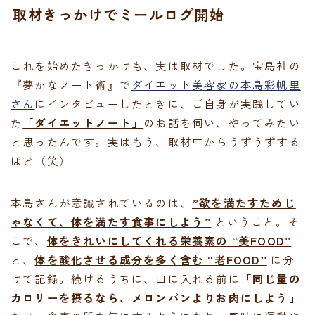
取材きっかけでミールログ開始
これを始めたきっかけも、実は取材でした。宝島社の
『夢かなノート術』で
ダイエット美容家の本島彩帆里
さん
にインタビューしたときに、ご自身が実践してい
た
「ダイエットノート」
のお話を伺い、やってみたい
と思ったんです。実はもう、取材中からうずうずする
ほど（笑）
本島さんが意識されているのは、
”欲を満たすためじ
ゃなくて、体を満たす食事にしよう”
ということ。そ
こで、
体をきれいにしてくれる栄養素の “美FOOD”
と、
体を酸化させる成分を多く含む “老FOOD”
に分
けて記録。続けるうちに、口に入れる前に
「同じ量の
カロリーを摂るなら、メロンパンよりお肉にしよう」