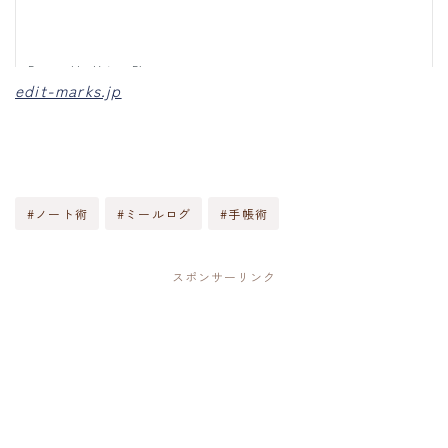
edit-marks.jp
#ノート術
#ミールログ
#手帳術
スポンサーリンク