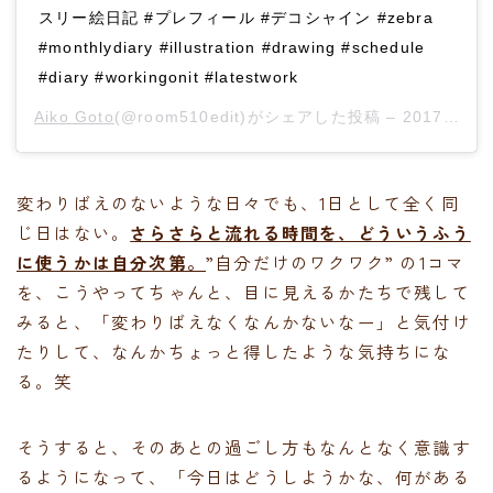
スリー絵日記 #プレフィール #デコシャイン #zebra
#monthlydiary #illustration #drawing #schedule
#diary #workingonit #latestwork
Aiko Goto
(@room510edit)がシェアした投稿 –
2017年 7月月25日午前8時13分PDT
変わりばえのないような日々でも、1日として全く同
じ日はない。
さらさらと流れる時間を、どういうふう
に使うかは自分次第。
”自分だけのワクワク” の1コマ
を、こうやってちゃんと、目に見えるかたちで残して
みると、「変わりばえなくなんかないなー」と気付け
たりして、なんかちょっと得したような気持ちにな
る。笑
そうすると、そのあとの過ごし方もなんとなく意識す
るようになって、「今日はどうしようかな、何がある