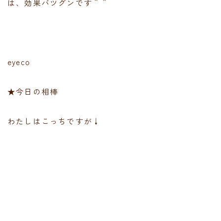
は、効果バツグンです＾＾
eyeco
★今日の相棒
わたしはこっちですが↓