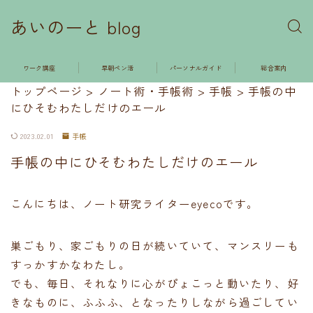
あいのーと blog
ワーク講座
早朝ペン活
パーソナルガイド
総合案内
トップページ
>
ノート術・手帳術
>
手帳
>
手帳の中
にひそむわたしだけのエール
2023.02.01
手帳
手帳の中にひそむわたしだけのエール
こんにちは、ノート研究ライターeyecoです。
巣ごもり、家ごもりの日が続いていて、マンスリーも
すっかすかなわたし。
でも、毎日、それなりに心がぴょこっと動いたり、好
きなものに、ふふふ、となったりしながら過ごしてい