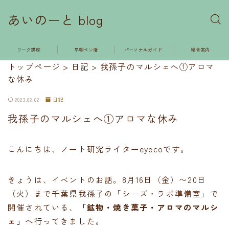
あいのーと blog
ワーク講座
早朝ペン活
パーソナルガイド
総合案内
トップページ
>
日記
>
我孫子のマルシェへ①アロマ
な休み
2023.02.02
日記
我孫子のマルシェへ①アロマな休み
こんにちは、ノート研究ライターeyecoです。
きょうは、イベントのお話。8月16日（金）〜20日
（火）まで千葉県我孫子の「シーズ・ラボ準備室」で
開催されている、
「鉱物・焼き菓子・アロマのマルシ
ェ」
へ行ってきました。