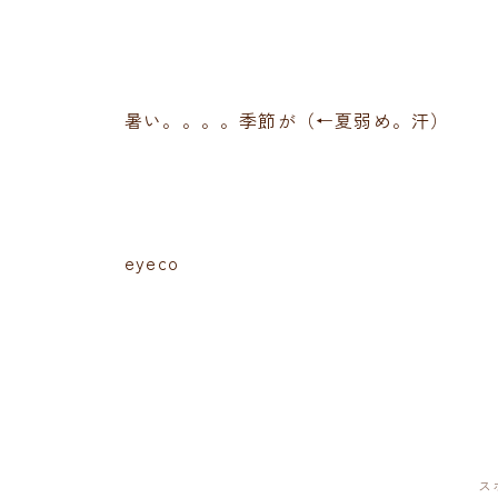
暑い。。。。季節が（←夏弱め。汗）
eyeco
ス