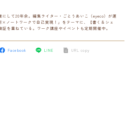
にして20年余。編集ライター・ごとうあいこ（eyeco）が運
秘術×ノートワークで自己実現！」をテーマに、【書く＆シェ
検証を重ねている。ワーク講座やイベントも定期開催中。
Facebook
LINE
URL copy