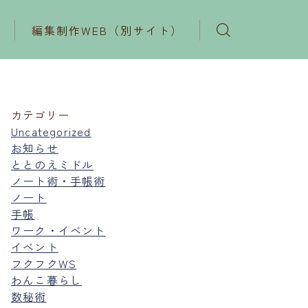
編集制作WEB（別サイト）
カテゴリー
Uncategorized
お知らせ
ととのえミドル
ノート術・手帳術
ノート
手帳
ワーク・イベント
イベント
フクフクWS
わんこ暮らし
数秘術