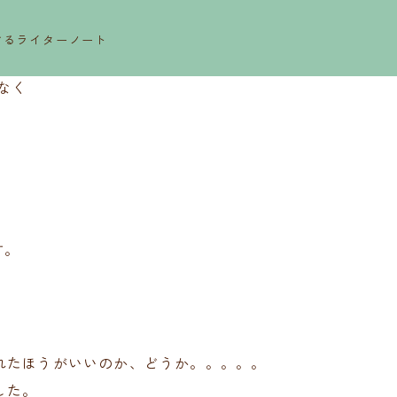
するライターノート
なく
す。
れたほうがいいのか、どうか。。。。。
した。