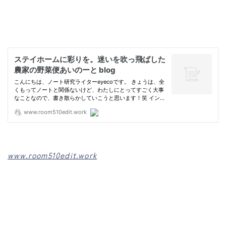
www.room510edit.work