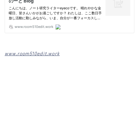
www.room510edit.work