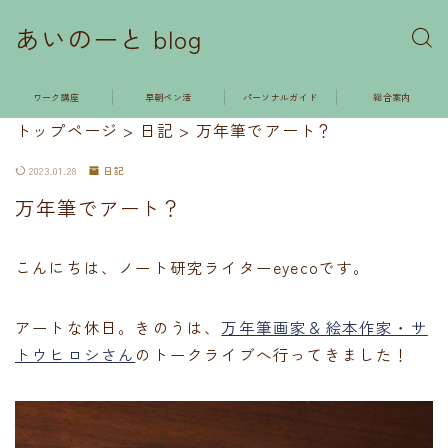
あいのーと blog
ワーク講座
早朝ペン活
パーソナルガイド
総合案内
トップページ
>
日記
>
万年筆でアート？
2023.01.28
日記
万年筆でアート？
こんにちは、ノート研究ライターeyecoです。
アートな休日。きのうは、
万年筆画家＆絵本作家・サ
トウヒロシさん
のトークライブへ行ってきました！