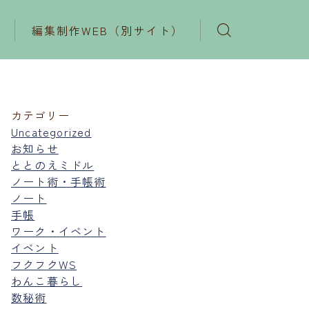
編集制作WEB（別サイト）
カテゴリー
Uncategorized
お知らせ
ととのえミドル
ノート術・手帳術
ノート
手帳
ワーク・イベント
イベント
フクフクWS
わんこ暮らし
数秘術