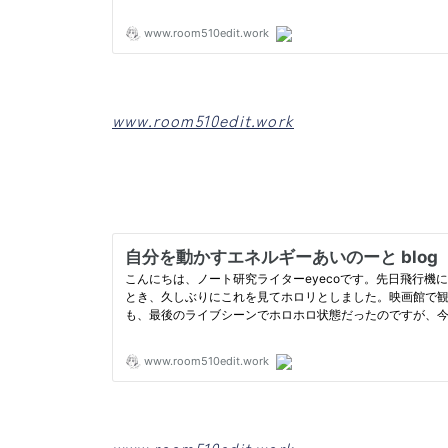
www.room510edit.work