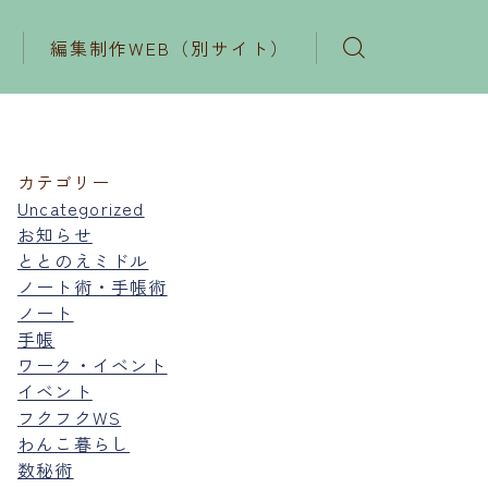
編集制作WEB（別サイト）
カテゴリー
Uncategorized
お知らせ
ととのえミドル
ノート術・手帳術
ノート
手帳
ワーク・イベント
イベント
フクフクWS
わんこ暮らし
数秘術