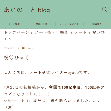
あいのーと blog
ワーク講座
早朝ペン活
パーソナルガイド
総合案内
トップページ
>
ノート術・手帳術
>
ノート
>
祝♡ひ
ゃく
2023.02.18
ノート
祝♡ひゃく
こんにちは、ノート研究ライターeyecoです。
4月20日の初投稿から、
今回で100記事目、100記事ア
ップ
となりました！！！
いやー、もう、本当に、書き散らかしました。。。
（涙）