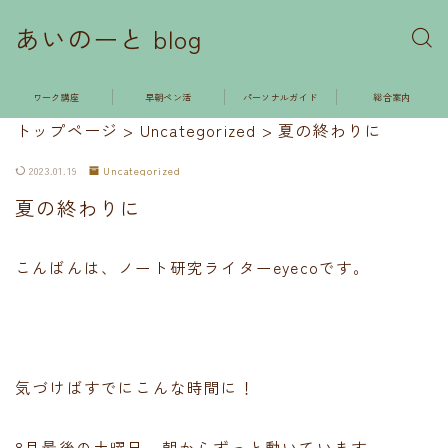
あいのーと blog
ワーク講座
早朝ペン活
パーソナルガイド
総合案内
トップページ
>
Uncategorized
>
夏の終わりに
2023.01.19
Uncategorized
夏の終わりに
こんばんは、ノート研究ライターeyecoです。
気づけばすでにこんな時間に！
8月最後の土曜日、朝からずっと動いています。