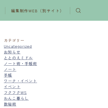
編集制作WEB（別サイト）
カテゴリー
Uncategorized
お知らせ
ととのえミドル
ノート術・手帳術
ノート
手帳
ワーク・イベント
イベント
フクフクWS
わんこ暮らし
数秘術