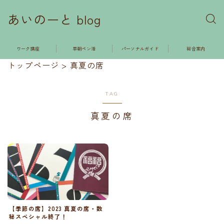
あいのーと blog
ワーク講座
早朝ペン活
パーソナルガイド
総合案内
トップページ
>
真夏の席
TAG
真夏の席
【季節の席】2023 真夏の席・数
秘スペシャル終了！