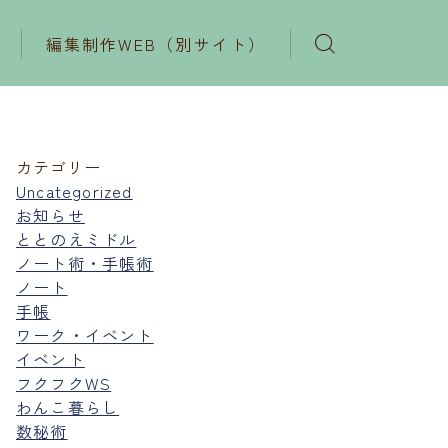
編集制作WEB（別サイト）
カテゴリー
Uncategorized
お知らせ
ととのえミドル
ノート術・手帳術
ノート
手帳
ワーク・イベント
イベント
フクフクWS
わんこ暮らし
数秘術