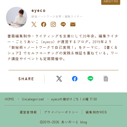
ABOUT ME
eyeco
数秘ノートワーク主宰 | 編集ライター
書籍編集制作・ライティングを生業にして20年余。編集ライタ
ー・ごとうあいこ（eyeco）が運営するブログ。2019年より
「数秘術×ノートワークで自己実現！」をテーマに、【書く＆
シェア】でセルフコーチングの実践＆検証を重ねている。ワー
ク講座やイベントも定期開催中。
SHARE
HOME
Uncategorized
eyecoの寝ぼけごち | 火曜 17:50
＞
＞
運営者情報
プライバシーポリシー
編集制作WEB
2019–2026 あいのーと blog