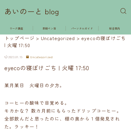
あいのーと blog
ワーク講座
早朝ペン活
パーソナルガイド
総合案内
トップページ
>
Uncategorized
>
eyecoの寝ぼけごち
| 火曜 17:50
2023.01.19
Uncategorized
eyecoの寝ぼけごち | 火曜 17:50
某月某日 火曜日の夕方。
コーヒーの酸味で目覚める。
モカかな？ 数カ月前にもらったドリップコーヒー。
全部飲んだと思ったのに、棚の奥から１個発見され
た。ラッキー！