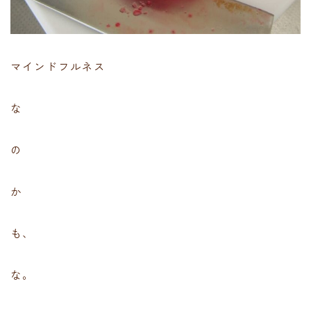
マインドフルネス
な
の
か
も、
な。