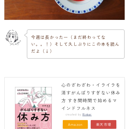
今週は長かったー（まだ終わってな
い。。！）そして久しぶりにこの本を読ん
だよ（↓）
心のざわざわ・イライラを
消すがんばりすぎない休み
方 すき間時間で始めるマ
インドフルネス
created by
Rinker
Amazon
楽天市場