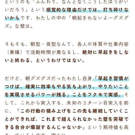
というのも「ふんわり、なんとなくこうしたほうがい
いだろう」という
感覚的な理由だけでは、打ち砕けな
いから
です、わたしの中の「朝起きれないよーグズグ
ズ」な壁は。
そもそも、朝型・夜型なんて、各人の体質や仕事内容
（業種）で活動時間が異なるし、
絶対に早起きをしな
いと終わる、というわけではない。
だけど、朝グズグズだったわたし自身
「早起き習慣が
つけば、確実に効率もやる気も上がり、やりたいこと
を実現させるパワーが残る」
ことをフクモで実感。
そ
して、これから突入する、未知の３ターン目突入を前
に、
「この行動の積み上げをこの先も継続していくこ
とができれば、これまで越えられなかった壁を突破で
きる自分が爆誕するんじゃないか」
という期待値も高