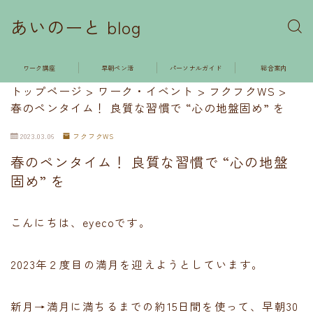
あいのーと blog
ワーク講座
早朝ペン活
パーソナルガイド
総合案内
トップページ
>
ワーク・イベント
>
フクフクWS
>
春のペンタイム！ 良質な習慣で “心の地盤固め” を
2023.03.06
フクフクWS
春のペンタイム！ 良質な習慣で “心の地盤
固め” を
こんにちは、eyecoです。
2023年２度目の満月を迎えようとしています。
新月→満月に満ちるまでの約15日間を使って、早朝30