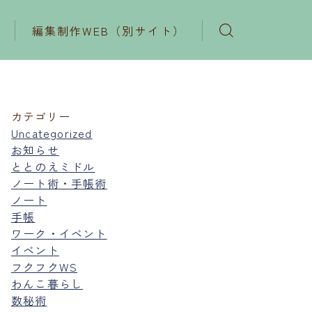
編集制作WEB（別サイト）
カテゴリー
Uncategorized
お知らせ
ととのえミドル
ノート術・手帳術
ノート
手帳
ワーク・イベント
イベント
フクフクWS
わんこ暮らし
数秘術