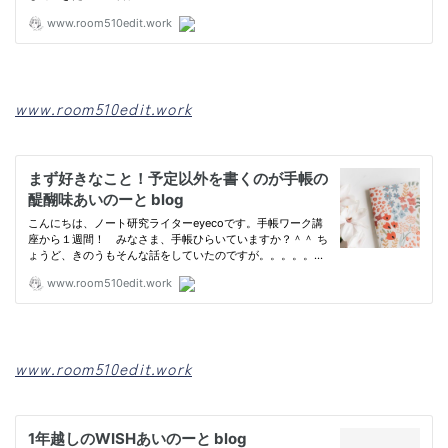
www.room510edit.work
www.room510edit.work