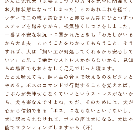
込んだ先代犬（※要はしつけの方向を完全に間違えて
お犬様状態になってしまった）とのあれこれを経て、
ウディで二の轍は踏むまいと赤ちゃん期にひとつずつ
ステップを踏みながら、根気強くしつけをしました。
一番は不安な状況下に置かれたときも「わたしがいる
から大丈夫」ということをわかってもらうこと。そう
すれば、犬は「飼い主が対処してくれるから安心して
いい」と思って余計なストレスかからないから、見知
らぬ場所でもおとなしく足元でじっと寝ます。
たとえ吠えても、飼い主の合図で吠えるのをピタッと
やめる。ボスのコマンドで行動することを覚えれば、
じぶんが先陣切らなくていいというストレスがないか
ら、犬も楽なんですよね。ただ、そのためには、犬が
心から信頼できる「ボス」にならないといけないし、
犬に認められなければ、ボスの座は犬になる。犬は本
能でマウンティングしますから（汗）