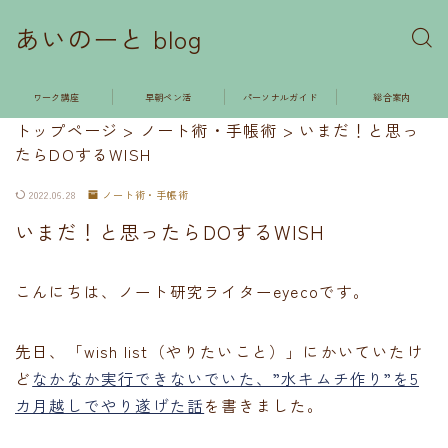
あいのーと blog
ワーク講座
早朝ペン活
パーソナルガイド
総合案内
トップページ
>
ノート術・手帳術
>
いまだ！と思っ
たらDOするWISH
2022.06.28
ノート術・手帳術
いまだ！と思ったらDOするWISH
こんにちは、ノート研究ライターeyecoです。
先日、「wish list（やりたいこと）」にかいていたけ
ど
なかなか実行できないでいた、”水キムチ作り”を5
カ月越しでやり遂げた話
を書きました。