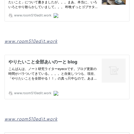
www.room510edit.work
www.room510edit.work