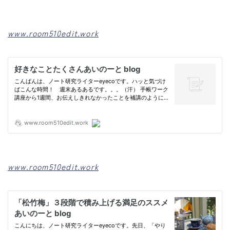
www.room510edit.work
www.room510edit.work