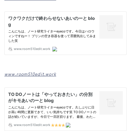
www.room510edit.work