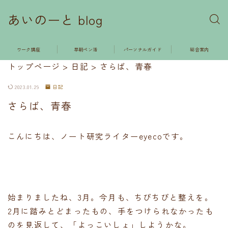
あいのーと blog
ワーク講座
早朝ペン活
パーソナルガイド
総合案内
トップページ
>
日記
>
さらば、青春
2023.01.29
日記
さらば、青春
こんにちは、ノート研究ライターeyecoです。
始まりましたね、3月。今月も、ちびちびと整えを。
2月に踏みとどまったもの、手をつけられなかったも
のを見返して、「よっこいしょ」しようかな。