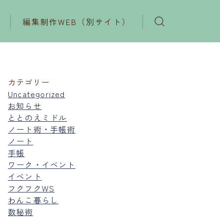
編集制作WEB（別サイト）
カテゴリー
Uncategorized
お知らせ
ととのえミドル
ノート術・手帳術
ノート
手帳
ワーク・イベント
イベント
フクフクWS
わんこ暮らし
数秘術