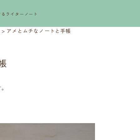
するライターノート
>
アメとムチなノートと手帳
帳
す。