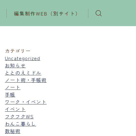
編集制作WEB（別サイト）
カテゴリー
Uncategorized
お知らせ
ととのえミドル
ノート術・手帳術
ノート
手帳
ワーク・イベント
イベント
フクフクWS
わんこ暮らし
数秘術