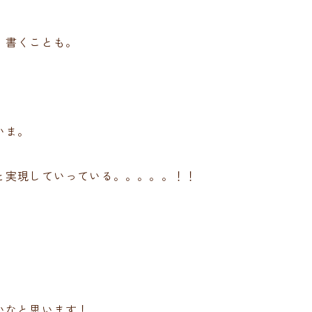
、書くことも。
いま。
と実現していっている。。。。。！！
いなと思います！