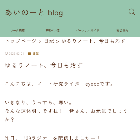
あいのーと blog
ワーク講座
早朝ペン活
パーソナルガイド
総合案内
トップページ
>
日記
>
ゆるりノート、今日も汚す
2023.02.01
日記
ゆるりノート、今日も汚す
こんにちは、ノート研究ライターeyecoです。
いきなり、うっすら、寒い。
そんな連休明けですね！ 皆さん、お元気でしょう
か？
昨日、「39ラジオ」を配信しましたー！