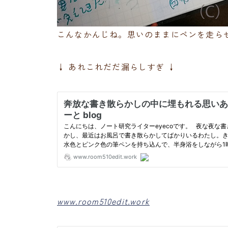
こんなかんじね。思いのままにペンを走ら
↓ あれこれだだ漏らしすぎ ↓
www.room510edit.work