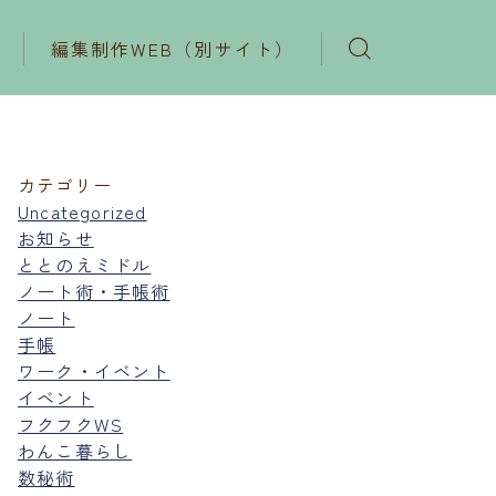
編集制作WEB（別サイト）
カテゴリー
Uncategorized
お知らせ
ととのえミドル
ノート術・手帳術
ノート
手帳
ワーク・イベント
イベント
フクフクWS
わんこ暮らし
数秘術