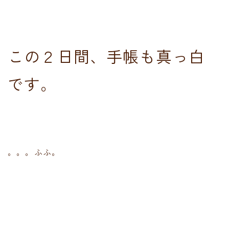
この２日間、手帳も真っ白
です。
。。。ふふ。