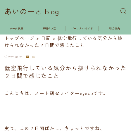
あいのーと blog
ワーク講座
早朝ペン活
パーソナルガイド
総合案内
トップページ
>
日記
>
低空飛行している気分から抜
けられなかった２日間で感じたこと
2023.01.26
日記
低空飛行している気分から抜けられなかった
２日間で感じたこと
こんにちは、ノート研究ライターeyecoです。
実は、この２日間ばかし、ちょっとですね、