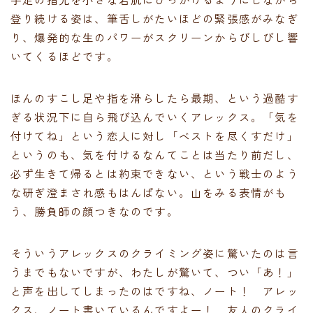
登り続ける姿は、筆舌しがたいほどの緊張感がみなぎ
り、爆発的な生のパワーがスクリーンからびしびし響
いてくるほどです。
ほんのすこし足や指を滑らしたら最期、という過酷す
ぎる状況下に自ら飛び込んでいくアレックス。「気を
付けてね」という恋人に対し「ベストを尽くすだけ」
というのも、気を付けるなんてことは当たり前だし、
必ず生きて帰るとは約束できない、という戦士のよう
な研ぎ澄まされ感もはんぱない。山をみる表情がも
う、勝負師の顔つきなのです。
そういうアレックスのクライミング姿に驚いたのは言
うまでもないですが、わたしが驚いて、つい「あ！」
と声を出してしまったのはですね、ノート！ アレッ
クス、ノート書いているんですよー！ 友人のクライ