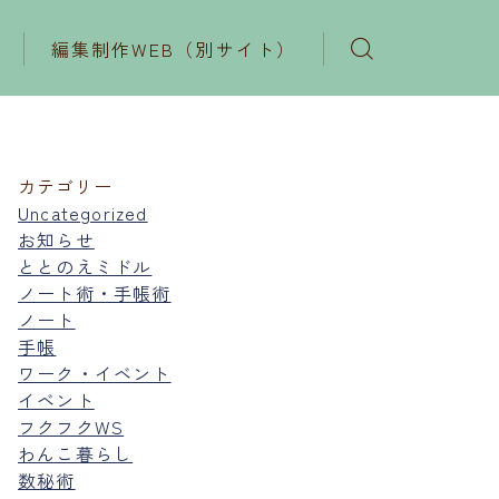
編集制作WEB（別サイト）
カテゴリー
Uncategorized
お知らせ
ととのえミドル
ノート術・手帳術
ノート
手帳
ワーク・イベント
イベント
フクフクWS
わんこ暮らし
数秘術