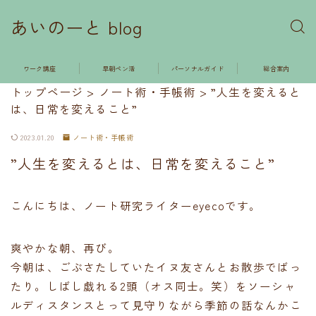
あいのーと blog
ワーク講座
早朝ペン活
パーソナルガイド
総合案内
トップページ
>
ノート術・手帳術
>
”人生を変えると
は、日常を変えること”
2023.01.20
ノート術・手帳術
”人生を変えるとは、日常を変えること”
こんにちは、ノート研究ライターeyecoです。
爽やかな朝、再び。
今朝は、ごぶさたしていたイヌ友さんとお散歩でばっ
たり。しばし戯れる2頭（オス同士。笑）をソーシャ
ルディスタンスとって見守りながら季節の話なんかこ