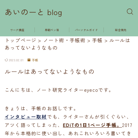
あいのーと blog
ワーク講座
早朝ペン活
パーソナルガイド
総合案内
トップページ
>
ノート術・手帳術
>
手帳
>
ルールは
あってないようなもの
2023.02.01
手帳
ルールはあってないようなもの
こんにちは、ノート研究ライターeyecoです。
きょうは、手帳のお話しです。
インタビュー取材
でも、ライターさんが引くぐらい、
アツく語ってしまった、
EDiTの1日1ページ手帳。
2017
年から本格的に使い出し、あれこれいろいろ書いてき