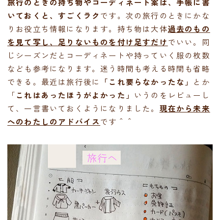
旅行のときの持ち物やコーディネート案は、手帳に書
いておくと、すごくラク
です。次の旅行のときにかな
りお役立ち情報になります。持ち物は大体
過去のもの
を見て写し、足りないものを付け足すだけ
でいい。同
じシーズンだとコーディネートや持っていく服の枚数
なども参考になります。迷う時間も考える時間も省略
できる。最近は旅行後に
「これ要らなかったな」
とか
「
これはあったほうがよかった」
いうのをレビューし
て、一言書いておくようになりました。
現在から未来
へのわたしのアドバイス
です＾＾