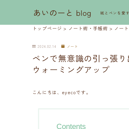
あいのーと blog
紙とペンを愛
トップページ
>
ノート術・手帳術
>
ノート
2024.02.14
ノート
ペンで無意識の引っ張り出
ウォーミングアップ
こんにちは、eyecoです。
Contents