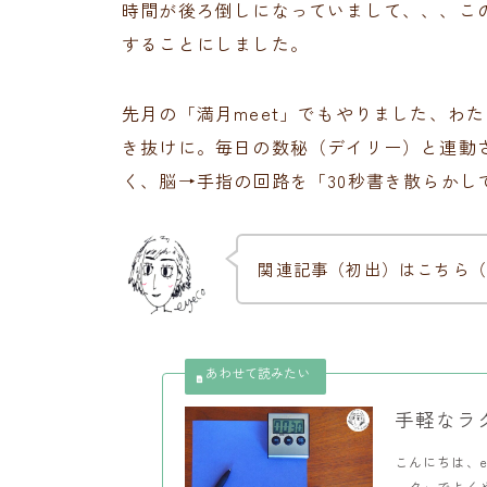
時間が後ろ倒しになっていまして、、、こ
することにしました。
先月の「満月meet」でもやりました、わ
き抜けに。毎日の数秘（デイリー）と連動さ
く、脳→手指の回路を「30秒書き散らかし
関連記事（初出）はこちら（
手軽なラク
こんにちは、e
ーク」でよくや