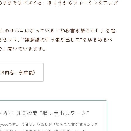
のままではマズイと、きょうからウォーミングアップ
たしのオハコになっている「30秒書き散らかし」を起
せつつ、”無意識の引っ張り出し口”をゆるめるべ
で」開いていきます。
※内容一部重複）
ガキ ３０秒間 ”取っ手出しワーク”
yecoです。 今日は、わたしが「初めての書き散らかしワ
っている、ラクガキちっくな ”取って出しワーク...