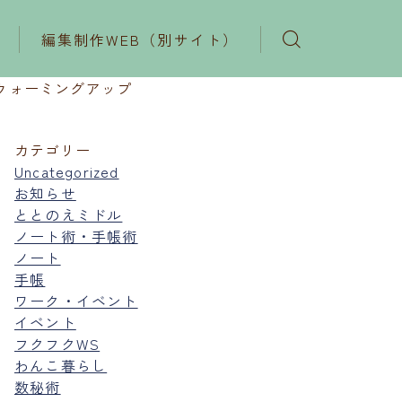
編集制作WEB（別サイト）
ウォーミングアップ
カテゴリー
Uncategorized
お知らせ
ととのえミドル
ノート術・手帳術
ノート
手帳
ワーク・イベント
イベント
フクフクWS
わんこ暮らし
数秘術