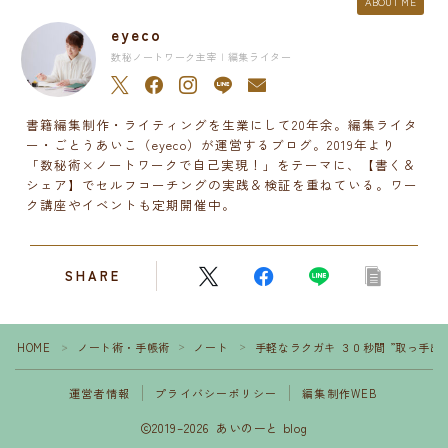
ABOUT ME
eyeco
数秘ノートワーク主宰 | 編集ライター
書籍編集制作・ライティングを生業にして20年余。編集ライタ
ー・ごとうあいこ（eyeco）が運営するブログ。2019年より
「数秘術×ノートワークで自己実現！」をテーマに、【書く＆
シェア】でセルフコーチングの実践＆検証を重ねている。ワー
ク講座やイベントも定期開催中。
SHARE
HOME
ノート術・手帳術
ノート
手軽なラクガキ ３０秒間 ”取っ手出
＞
＞
＞
運営者情報
プライバシーポリシー
編集制作WEB
2019–2026 あいのーと blog