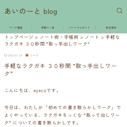
あいのーと blog
ワーク講座
早朝ペン活
パーソナルガイド
総合案内
トップページ
>
ノート術・手帳術
>
ノート
>
手軽な
ラクガキ ３０秒間 ”取っ手出しワーク”
2023.01.24
ノート
手軽なラクガキ ３０秒間 ”取っ手出しワー
ク”
こんにちは、eyecoです。
今日は、わたしが「初めての書き散らかしワーク」で
よくやっている、ラクガキちっくな ”取って出しワー
ク” についての書き散らかしです。