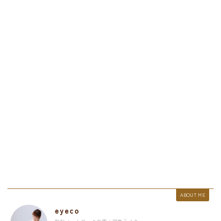
ABOUT ME
eyeco