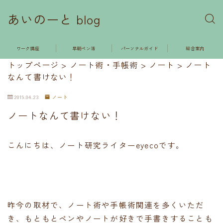
あいのーと blog
ワーク講座
早朝ペン活
パーソナルガイド
総合案内
トップページ
>
ノート術・手帳術
>
ノート
>
ノート
なんて書けない！
2019.04.23
ノート
ノートなんて書けない！
こんにちは、ノート研究ライターeyecoです。
昨今の取材で、ノート術や手帳術関連を多くいただ
き、もともとペンやノートが好きで手書きすることも