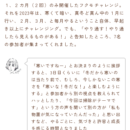
１、２カ月（２回）のみ開催したフクモチャレンジ。
それを2023年は、寒くて暗い、真冬ど真ん中の１月に
行い、２月、３月、と毎月やるということ自体、早起
き以上にチャレンジング。でも、「やり通す！やり通
したら見えるものがある！」と告知したところ、7名
の参加者が集まってくれました。
「寒いですねー」とお決まりのように挨拶
すると、3日目くらいに「冬だから寒いの
は当たり前で、むしろ、今しかないこの寒
さを『寒いな！冬だな！』と楽しむように
する」と参加者から別の視点を教えられて
ハッとしたり、「今回は掃除がテーマで
す」という方の声を聞いて別の方が「私も
物置が気になっていたんだった」と思い出
すなど、やるごとに、気づきと許容と成長
を感じる時間となりました