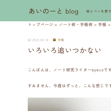
あいのーと blog
紙とペンを愛
トップページ
>
ノート術・手帳術
>
手帳
2023.02.18
手帳
いろいろ追いつかない
こんばんは、ノート研究ライターeyecoで
すみません、今週はずっと、こんな感じで