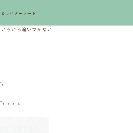
するライターノート
>
いろいろ追いつかない
す。
す。。。。