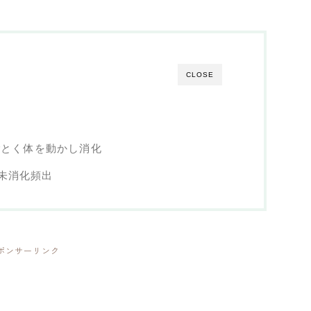
CLOSE
ごとく体を動かし消化
未消化頻出
ポンサーリンク