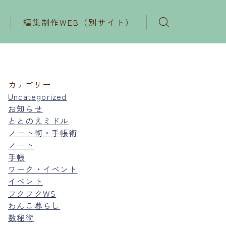
編集制作WEB（別サイト）
カテゴリー
Uncategorized
お知らせ
ととのえミドル
ノート術・手帳術
ノート
手帳
ワーク・イベント
イベント
フクフクWS
わんこ暮らし
数秘術