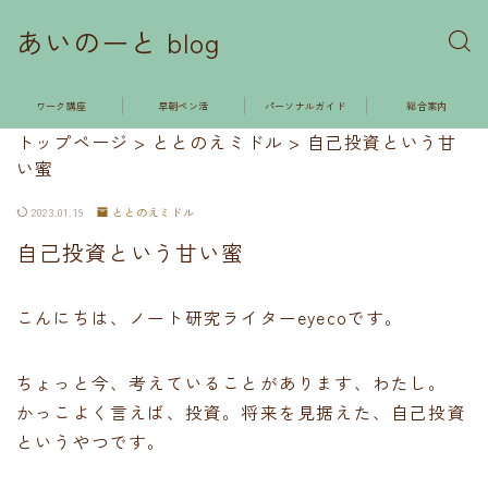
あいのーと blog
ワーク講座
早朝ペン活
パーソナルガイド
総合案内
トップページ
>
ととのえミドル
>
自己投資という甘
い蜜
2023.01.19
ととのえミドル
自己投資という甘い蜜
こんにちは、ノート研究ライターeyecoです。
ちょっと今、考えていることがあります、わたし。
かっこよく言えば、投資。将来を見据えた、自己投資
というやつです。