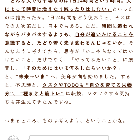
「どんな人でも平等なのは1日24時間という時間。人
によって時間は増えたり減ったりはしない」
といった
のは誰だったか。1日24時間をどう使おうと、それは
その人次第だし、自由でもある。ただ、
時間に追われ
ながらバタバタするよりも、
自分が追いかけることを
意識すると、たどり着く先は変わるんじゃないか、
そ
んなふうに考えてたら、思考が「いまやらなくてはい
けないこと」だけでなく、「やってみたいこと」に展
開し、
「そのためにはいま何をしたらいいか？」
と、
”未来→いま”
へ、矢印が向き始めました。する
と、不思議と、
タスクやTODOも ”自分を育てる栄養
分”、 “種まきと筋トレ”
に転換、ワクワクする気持
ちも芽生えてきたんですね。
つまるところ、ものは考えよう、ということかな。