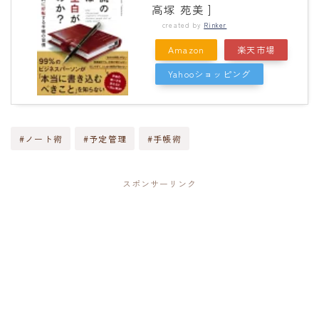
高塚 苑美 ]
created by
Rinker
Amazon
楽天市場
Yahooショッピング
#ノート術
#予定管理
#手帳術
スポンサーリンク