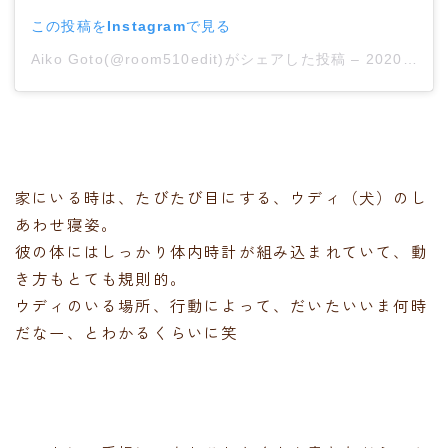
この投稿をInstagramで見る
Aiko Goto(@room510edit)がシェアした投稿
–
2020年 2月月9日午前1時51分PST
家にいる時は、たびたび目にする、ウディ（犬）のし
あわせ寝姿。
彼の体にはしっかり体内時計が組み込まれていて、動
き方もとても規則的。
ウディのいる場所、行動によって、だいたいいま何時
だなー、とわかるくらいに笑