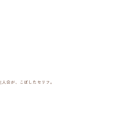
。
主人公が、こぼしたセリフ。
」