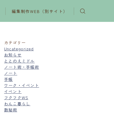
編集制作WEB（別サイト）
カテゴリー
Uncategorized
お知らせ
ととのえミドル
ノート術・手帳術
ノート
手帳
ワーク・イベント
イベント
フクフクWS
わんこ暮らし
数秘術