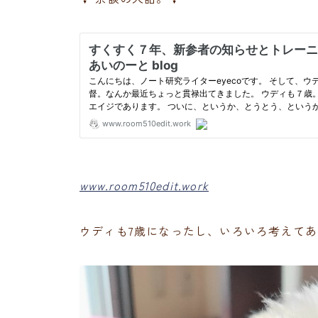
www.room510edit.work
ウディも7歳になったし、いろいろ考えて