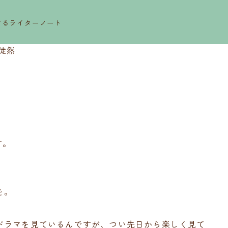
するライターノート
徒然
す。
を。
ドラマを見ているんですが、つい先日から楽しく見て