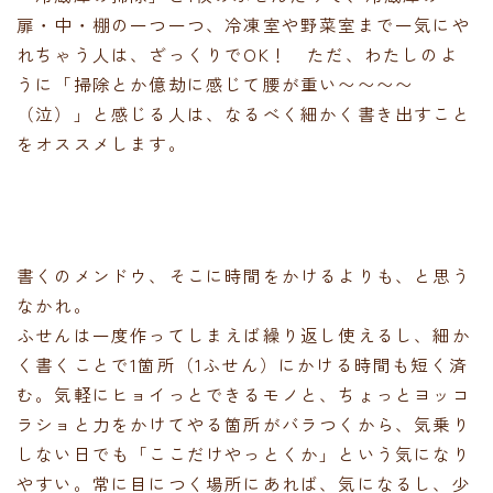
扉・中・棚の一つ一つ、冷凍室や野菜室まで一気にや
れちゃう人は、ざっくりでOK！ ただ、わたしのよ
うに「掃除とか億劫に感じて腰が重い〜〜〜〜
（泣）」と感じる人は、なるべく細かく書き出すこと
をオススメします。
書くのメンドウ、そこに時間をかけるよりも、と思う
なかれ。
ふせんは一度作ってしまえば繰り返し使えるし、細か
く書くことで1箇所（1ふせん）にかける時間も短く済
む。気軽にヒョイっとできるモノと、ちょっとヨッコ
ラショと力をかけてやる箇所がバラつくから、気乗り
しない日でも「ここだけやっとくか」という気になり
やすい。常に目につく場所にあれば、気になるし、少