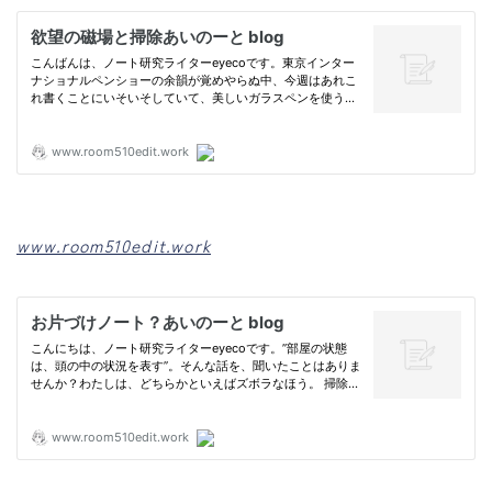
www.room510edit.work