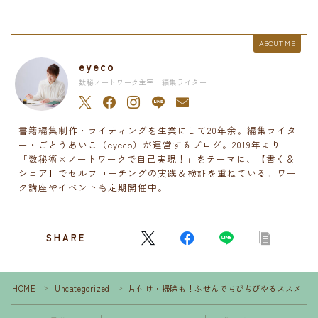
ABOUT ME
eyeco
数秘ノートワーク主宰 | 編集ライター
書籍編集制作・ライティングを生業にして20年余。編集ライタ
ー・ごとうあいこ（eyeco）が運営するブログ。2019年より
「数秘術×ノートワークで自己実現！」をテーマに、【書く＆
シェア】でセルフコーチングの実践＆検証を重ねている。ワー
ク講座やイベントも定期開催中。
SHARE
HOME
Uncategorized
片付け・掃除も！ふせんでちびちびやるススメ
＞
＞