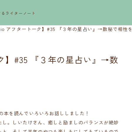
するライターノート
radio アフタートーク】#35 『３年の星占い』→数秘で相性
トーク】#35 『３年の星占い』→数
占いの本を読んでいろいろお話ししました！
たし。しいたけさん、癒しと励ましのバランスが絶妙
ッと、そして半年のやつも楽しみにしてみているので