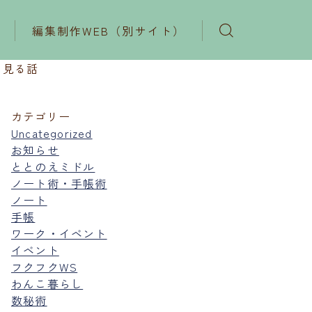
編集制作WEB（別サイト）
を見る話
カテゴリー
Uncategorized
お知らせ
ととのえミドル
ノート術・手帳術
ノート
手帳
ワーク・イベント
イベント
フクフクWS
わんこ暮らし
数秘術